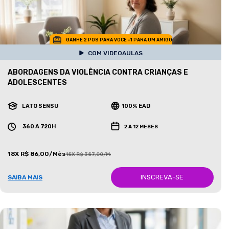
GANHE 2 POS PARA VOCE +1 PARA UM AMIGO
COM VIDEOAULAS
ABORDAGENS DA VIOLÊNCIA CONTRA CRIANÇAS E
ADOLESCENTES
LATO SENSU
100% EAD
360 A 720H
2 A 12 MESES
18X R$ 86,00/Mês
18X R$ 387,00/Mês
INSCREVA-SE
SAIBA MAIS