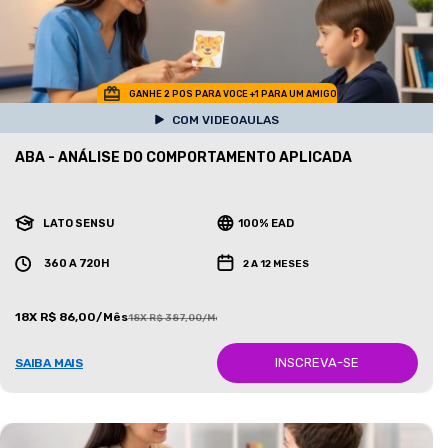
GANHE 2 POS PARA VOCE +1 PARA UM AMIGO
COM VIDEOAULAS
ABA - ANÁLISE DO COMPORTAMENTO APLICADA
LATO SENSU
100% EAD
360 A 720H
2 A 12 MESES
18X R$ 86,00/Mês
18X R$ 387,00/Mês
INSCREVA-SE
SAIBA MAIS