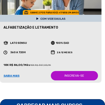
GANHE 2 POS PARA VOCE +1 PARA UM AMIGO
COM VIDEOAULAS
ALFABETIZAÇÃO E LETRAMENTO
LATO SENSU
100% EAD
360 A 720H
2 A 12 MESES
18X R$ 86,00/Mês
18X R$ 387,00/Mês
INSCREVA-SE
SAIBA MAIS