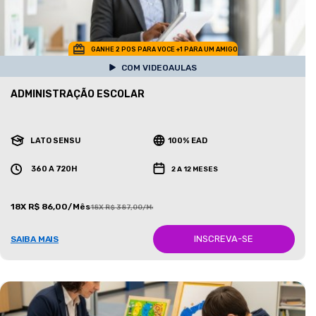
GANHE 2 POS PARA VOCE +1 PARA UM AMIGO
COM VIDEOAULAS
ADMINISTRAÇÃO ESCOLAR
LATO SENSU
100% EAD
360 A 720H
2 A 12 MESES
18X R$ 86,00/Mês
18X R$ 387,00/Mês
INSCREVA-SE
SAIBA MAIS