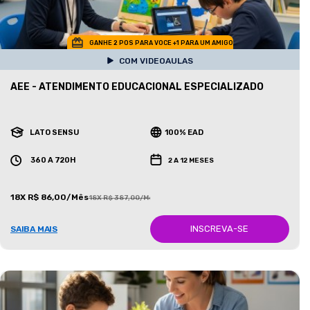
GANHE 2 POS PARA VOCE +1 PARA UM AMIGO
COM VIDEOAULAS
AEE - ATENDIMENTO EDUCACIONAL ESPECIALIZADO
LATO SENSU
100% EAD
360 A 720H
2 A 12 MESES
18X R$ 86,00/Mês
18X R$ 387,00/Mês
INSCREVA-SE
SAIBA MAIS