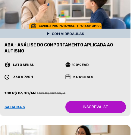
GANHE 2 POS PARA VOCE +1 PARA UM AMIGO
COM VIDEOAULAS
ABA - ANÁLISE DO COMPORTAMENTO APLICADA AO
AUTISMO
LATO SENSU
100% EAD
360 A 720H
2 A 12 MESES
18X R$ 86,00/Mês
18X R$ 387,00/Mês
INSCREVA-SE
SAIBA MAIS