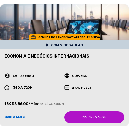
GANHE 2 POS PARA VOCE +1 PARA UM AMIGO
COM VIDEOAULAS
ECONOMIA E NEGÓCIOS INTERNACIONAIS
LATO SENSU
100% EAD
360 A 720H
2 A 12 MESES
18X R$ 86,00/Mês
18X R$ 387,00/Mês
INSCREVA-SE
SAIBA MAIS