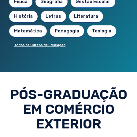
Física
Geografia
Gestão Escolar
História
Letras
Literatura
Matemática
Pedagogia
Teologia
Todos os Cursos de Educação
PÓS-GRADUAÇÃO
EM COMÉRCIO
EXTERIOR