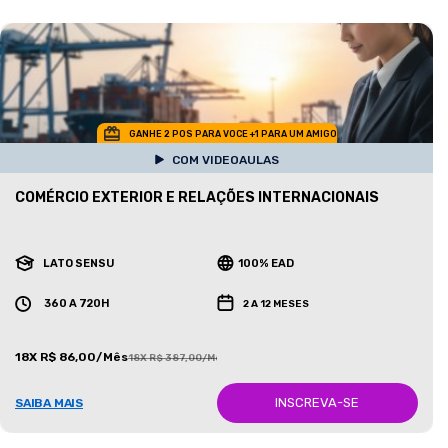
GANHE 2 POS PARA VOCE +1 PARA UM AMIGO
COM VIDEOAULAS
COMÉRCIO EXTERIOR E RELAÇÕES INTERNACIONAIS
LATO SENSU
100% EAD
360 A 720H
2 A 12 MESES
18X R$ 86,00/Mês
18X R$ 387,00/Mês
INSCREVA-SE
SAIBA MAIS