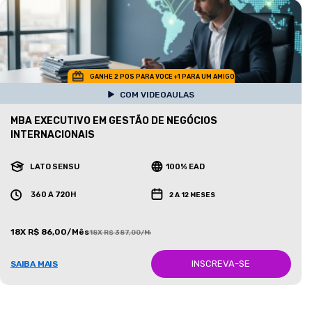
GANHE 2 POS PARA VOCE +1 PARA UM AMIGO
COM VIDEOAULAS
MBA EXECUTIVO EM GESTÃO DE NEGÓCIOS
INTERNACIONAIS
LATO SENSU
100% EAD
360 A 720H
2 A 12 MESES
18X R$ 86,00/Mês
18X R$ 387,00/Mês
INSCREVA-SE
SAIBA MAIS