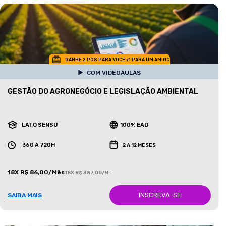
GANHE 2 POS PARA VOCE +1 PARA UM AMIGO
COM VIDEOAULAS
GESTÃO DO AGRONEGÓCIO E LEGISLAÇÃO AMBIENTAL
LATO SENSU
100% EAD
360 A 720H
2 A 12 MESES
18X R$ 86,00/Mês
18X R$ 387,00/Mês
INSCREVA-SE
SAIBA MAIS