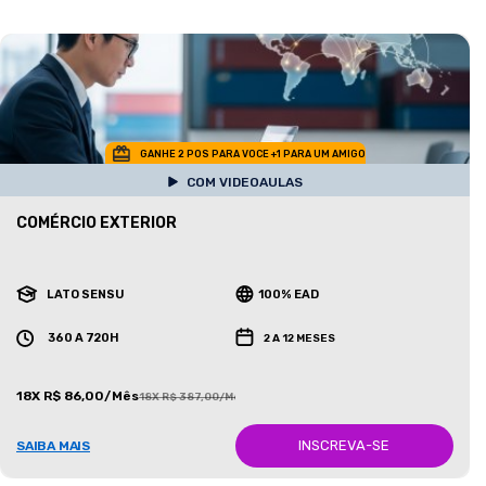
GANHE 2 POS PARA VOCE +1 PARA UM AMIGO
COM VIDEOAULAS
COMÉRCIO EXTERIOR
LATO SENSU
100% EAD
360 A 720H
2 A 12 MESES
18X R$ 86,00/Mês
18X R$ 387,00/Mês
INSCREVA-SE
SAIBA MAIS