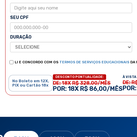
SEU CPF
DURAÇÃO
LI E CONCORDO COM OS
TERMOS DE SERVIÇOS EDUCACIONAIS
DA 
À VISTA 
DESCONTO PONTUALIDADE:
No Boleto em 12X,
DE: R
DE: 18X R$ 328,00/MÊS
PIX ou Cartão 18x
POR:
POR: 18X R$ 86,00/MÊS