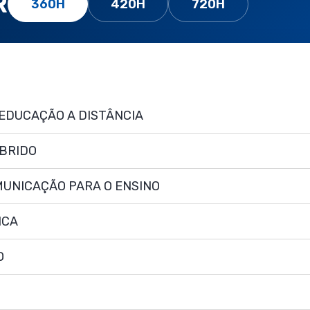
R
360H
420H
720H
EDUCAÇÃO A DISTÂNCIA
ÍBRIDO
MUNICAÇÃO PARA O ENSINO
ICA
O