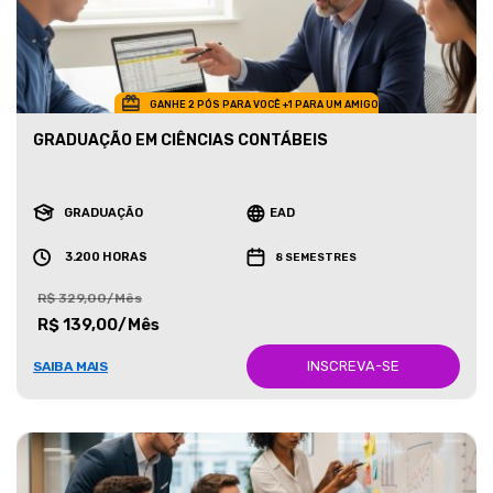
GANHE 2 PÓS PARA VOCÊ +1 PARA UM AMIGO
GRADUAÇÃO EM CIÊNCIAS CONTÁBEIS
GRADUAÇÃO
EAD
3.200 HORAS
8 SEMESTRES
R$ 329,00/Mês
R$ 139,00/Mês
INSCREVA-SE
SAIBA MAIS