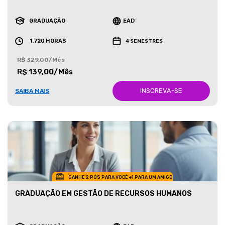
GRADUAÇÃO
EAD
1.720 HORAS
4 SEMESTRES
R$ 329,00/Mês
R$ 139,00/Mês
INSCREVA-SE
SAIBA MAIS
GANHE 2 PÓS PARA VOCÊ +1 PARA UM AMIGO
GRADUAÇÃO EM GESTÃO DE RECURSOS HUMANOS