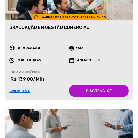
GANHE 2 PÓS PARA VOCÊ +1 PARA UM AMIGO
GRADUAÇÃO EM GESTÃO COMERCIAL
GRADUAÇÃO
EAD
1.800 HORAS
4 SEMESTRES
R$ 329,00/Mês
R$ 139,00/Mês
INSCREVA-SE
SAIBA MAIS