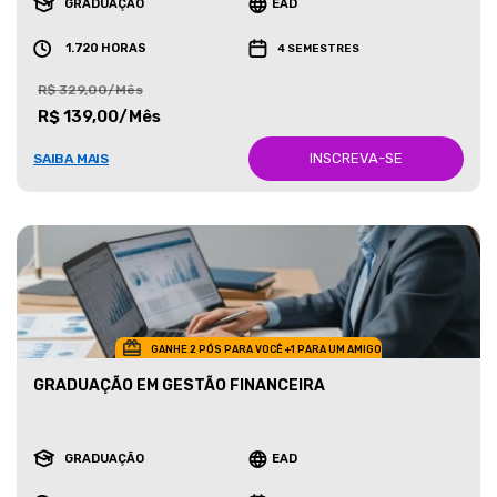
GRADUAÇÃO
EAD
1.720 HORAS
4 SEMESTRES
R$ 329,00/Mês
R$ 139,00/Mês
INSCREVA-SE
SAIBA MAIS
GANHE 2 PÓS PARA VOCÊ +1 PARA UM AMIGO
GRADUAÇÃO EM GESTÃO FINANCEIRA
GRADUAÇÃO
EAD