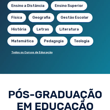
Ensino a Distância
Ensino Superior
Física
Geografia
Gestão Escolar
História
Letras
Literatura
Matemática
Pedagogia
Teologia
Todos os Cursos de Educação
PÓS-GRADUAÇÃO
EM EDUCAÇÃO