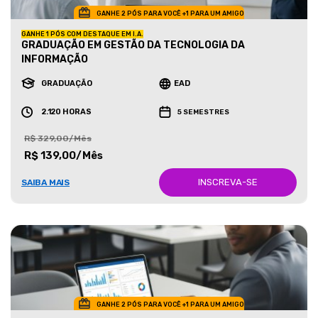
GANHE 2 PÓS PARA VOCÊ +1 PARA UM AMIGO
GANHE 1 PÓS COM DESTAQUE EM I.A.
GRADUAÇÃO EM GESTÃO DA TECNOLOGIA DA
INFORMAÇÃO
GRADUAÇÃO
EAD
2.120 HORAS
5 SEMESTRES
R$ 329,00/Mês
R$ 139,00/Mês
INSCREVA-SE
SAIBA MAIS
GANHE 2 PÓS PARA VOCÊ +1 PARA UM AMIGO