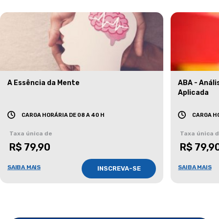
A Essência da Mente
ABA - Anál
Aplicada
CARGA HORÁRIA DE 08 A 40 H
CARGA HO
Taxa única de
Taxa única 
R$ 79,90
R$ 79,9
SAIBA MAIS
SAIBA MAIS
INSCREVA-SE