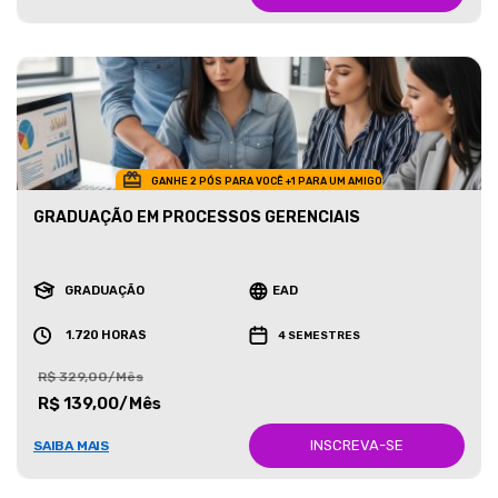
GANHE 2 PÓS PARA VOCÊ +1 PARA UM AMIGO
GRADUAÇÃO EM PROCESSOS GERENCIAIS
GRADUAÇÃO
EAD
1.720 HORAS
4 SEMESTRES
R$ 329,00/Mês
R$ 139,00/Mês
INSCREVA-SE
SAIBA MAIS