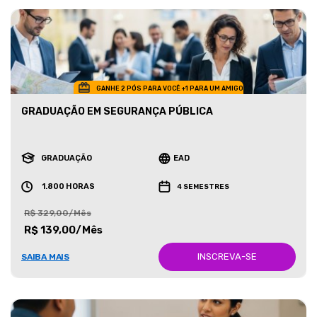
GANHE 2 PÓS PARA VOCÊ +1 PARA UM AMIGO
GRADUAÇÃO EM SEGURANÇA PÚBLICA
GRADUAÇÃO
EAD
1.800 HORAS
4 SEMESTRES
R$ 329,00/Mês
R$ 139,00/Mês
INSCREVA-SE
SAIBA MAIS