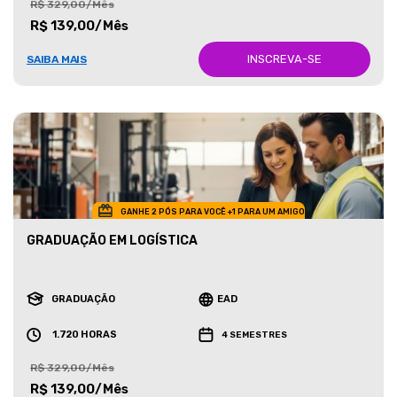
R$ 329,00/Mês
R$ 139,00/Mês
INSCREVA-SE
SAIBA MAIS
GANHE 2 PÓS PARA VOCÊ +1 PARA UM AMIGO
GRADUAÇÃO EM LOGÍSTICA
GRADUAÇÃO
EAD
1.720 HORAS
4 SEMESTRES
R$ 329,00/Mês
R$ 139,00/Mês