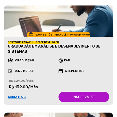
GANHE 2 PÓS PARA VOCÊ +1 PARA UM AMIGO
DESTAQUE PARA FULL STACK DEVELOPER
GRADUAÇÃO EM ANÁLISE E DESENVOLVIMENTO DE
SISTEMAS
GRADUAÇÃO
EAD
2.120 HORAS
5 SEMESTRES
R$ 329,00/Mês
R$ 139,00/Mês
INSCREVA-SE
SAIBA MAIS