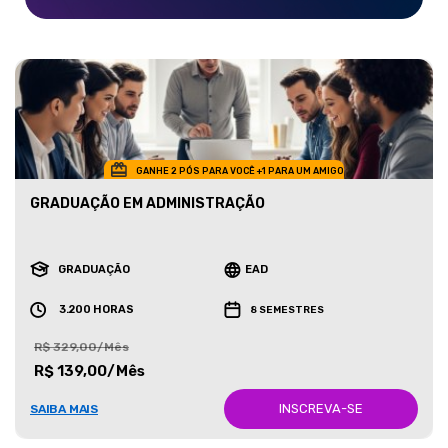
GANHE 2 PÓS PARA VOCÊ +1 PARA UM AMIGO
GRADUAÇÃO EM ADMINISTRAÇÃO
GRADUAÇÃO
EAD
3.200 HORAS
8 SEMESTRES
R$ 329,00/Mês
R$ 139,00/Mês
INSCREVA-SE
SAIBA MAIS