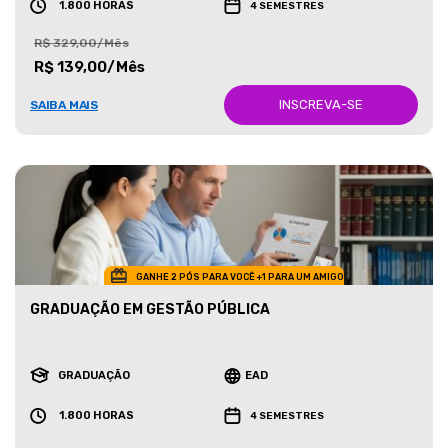
1.800 HORAS
4 SEMESTRES
R$ 329,00/Mês
R$ 139,00/Mês
INSCREVA-SE
SAIBA MAIS
GANHE 2 PÓS PARA VOCÊ +1 PARA UM AMIGO
GRADUAÇÃO EM GESTÃO PÚBLICA
GRADUAÇÃO
EAD
1.800 HORAS
4 SEMESTRES