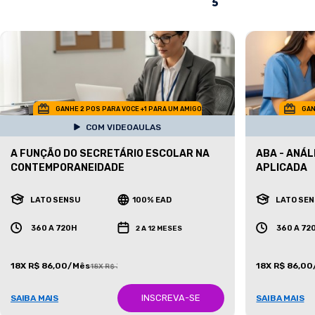
GANHE 2 POS PARA VOCE +1 PARA UM AMIGO
GAN
COM VIDEOAULAS
A FUNÇÃO DO SECRETÁRIO ESCOLAR NA
ABA - ANÁ
CONTEMPORANEIDADE
APLICADA
LATO SENSU
100% EAD
LATO SE
360 A 720H
360 A 72
2 A 12 MESES
18X R$ 86,00/Mês
18X R$ 86,0
18X R$ 387,00/Mês
INSCREVA-SE
SAIBA MAIS
SAIBA MAIS